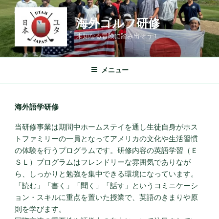
コ
ン
海外ゴルフ研修
テ
未知なる冒険に踏み出そう！
ン
ツ
へ
メニュー
ス
キ
ッ
海外語学研修
プ
当研修事業は期間中ホームステイを通し生徒自身がホス
トファミリーの一員となってアメリカの文化や生活習慣
の体験を行うプログラムです。研修内容の英語学習（Ｅ
ＳＬ）プログラムはフレンドリーな雰囲気でありなが
ら、しっかりと勉強を集中できる環境になっています。
「読む」「書く」「聞く」「話す」というコミニケーシ
ョン・スキルに重点を置いた授業で、英語のきまりや原
則を学びます。